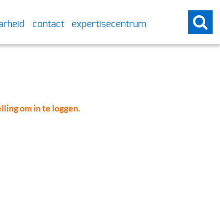
arheid
contact
expertisecentrum
lling om in te loggen.