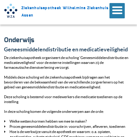
Ziekenhuisapotheek Wilhelmina Ziekenhuis
Assen
Onderwijs
Geneesmiddelendistributie en medicatieveiligheid
De ziekenhuisapotheek organiseert de scholing ‘Geneesmiddelendistributie en
medicatieveiligheid’ voor de externe instellingen waarvan zij de
farmaceutische dienstverlening verzorgt.
Middels deze scholing wil de ziekenhuisapotheek bijdragen aan het
bevorderen van de bekwaamheid van de verschillende zorgverleners op het
gebied van geneesmiddelendistributie en medicatieveiligheid.
Deze scholing is bestemd voor medewerkers die medicatie toedienen op de
instelling.
In deze scholing komen de volgende onderwerpen aan de orde:
Welke wetten/normen hebben we mee te maken?
Proces geneesmiddelendistributie in: voorschrijven, afleveren, toedienen
Hoe is de werkwijze vanuit de apotheek en waarom: o.a. opiaten,
toedientijden, substitutiebeleid, GDS machines: wat mag er wel/niet in en