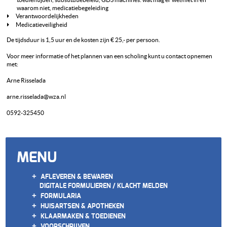
waarom niet, medicatiebegeleiding
Verantwoordelijkheden
Medicatieveiligheid
De tijdsduur is 1,5 uur en de kosten zijn € 25,- per persoon.
Voor meer informatie of het plannen van een scholing kunt u contact opnemen
met:
Arne Risselada
arne.risselada@wza.nl
0592-325450
MENU
+
AFLEVEREN & BEWAREN
DIGITALE FORMULIEREN / KLACHT MELDEN
+
FORMULARIA
+
HUISARTSEN & APOTHEKEN
+
KLAARMAKEN & TOEDIENEN
+
VOORSCHRIJVEN