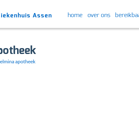
home
over ons
bereikba
Ziekenhuis Assen
potheek
elmina apotheek