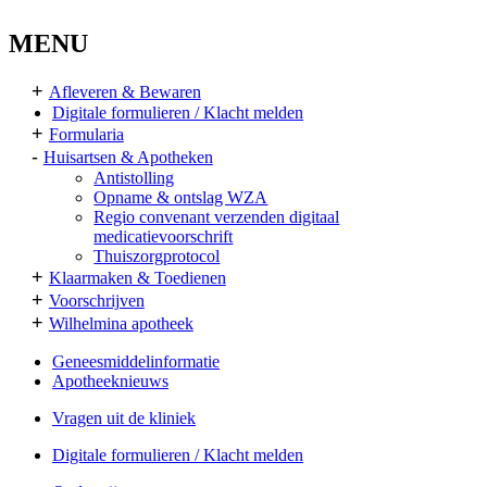
MENU
+
Afleveren & Bewaren
Digitale formulieren / Klacht melden
+
Formularia
-
Huisartsen & Apotheken
Antistolling
Opname & ontslag WZA
Regio convenant verzenden digitaal
medicatievoorschrift
Thuiszorgprotocol
+
Klaarmaken & Toedienen
+
Voorschrijven
+
Wilhelmina apotheek
Geneesmiddelinformatie
Apotheeknieuws
Vragen uit de kliniek
Digitale formulieren / Klacht melden