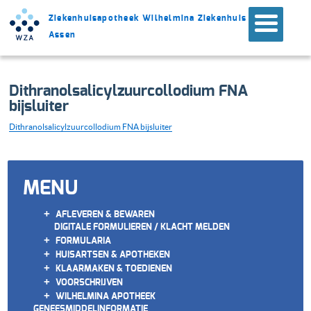
Ziekenhuisapotheek Wilhelmina Ziekenhuis
Assen
Dithranolsalicylzuurcollodium FNA
bijsluiter
Dithranolsalicylzuurcollodium FNA bijsluiter
MENU
+
AFLEVEREN & BEWAREN
DIGITALE FORMULIEREN / KLACHT MELDEN
+
FORMULARIA
+
HUISARTSEN & APOTHEKEN
+
KLAARMAKEN & TOEDIENEN
+
VOORSCHRIJVEN
+
WILHELMINA APOTHEEK
GENEESMIDDELINFORMATIE