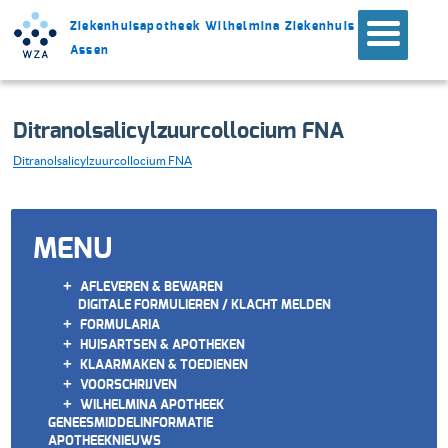
Ziekenhuisapotheek Wilhelmina Ziekenhuis
Assen
Ditranolsalicylzuurcollocium FNA
Ditranolsalicylzuurcollocium FNA
MENU
+
AFLEVEREN & BEWAREN
DIGITALE FORMULIEREN / KLACHT MELDEN
+
FORMULARIA
+
HUISARTSEN & APOTHEKEN
+
KLAARMAKEN & TOEDIENEN
+
VOORSCHRIJVEN
+
WILHELMINA APOTHEEK
GENEESMIDDELINFORMATIE
APOTHEEKNIEUWS